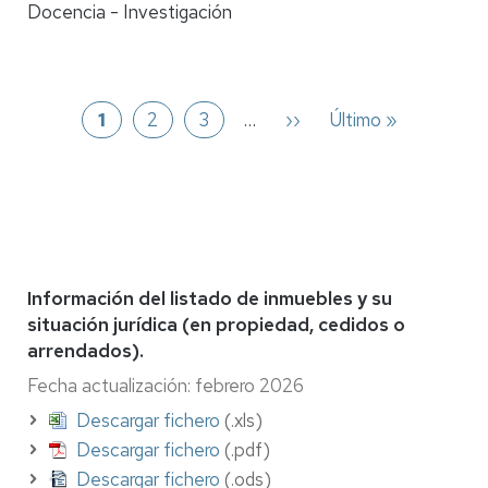
Docencia - Investigación
Paginación
Página
1
Página
2
Página
3
…
Siguiente
››
Última
Último »
página
página
Información del listado de inmuebles y su
situación jurídica (en propiedad, cedidos o
arrendados).
Fecha actualización: febrero 2026
Descargar fichero
(.xls)
Descargar fichero
(.pdf)
Descargar fichero
(.ods)