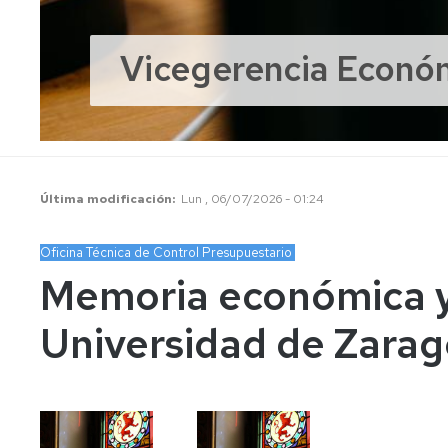
oficiales
Vicegerencia Económ
Agencia
de
Viajes
y
Hoteles
Concertado
Instalacion
Última modificación
Lun , 06/07/2026 - 01:24
de
hostelería
Oficina Técnica de Control Presupuestario
Memoria económica y
Precios
públicos
Universidad de Zara